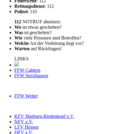
Feuerwehr
: 112
Rettungsdienst
: 112
Polizei
: 110
112
NOTRUF absetzen:
Wo
ist etwas geschehen?
Was
ist geschehen?
Wie
viele Personen sind Betroffen?
Welche
Art der Verletzung liegt vor?
Warten
auf Rückfragen!
LINKS
FFW Caldern
FFW Sterzhausen
FFW Wetter
KFV Marburg-Biedenkopf e.V.
NFV e.V.
LFV Hessen
DFV e.V.