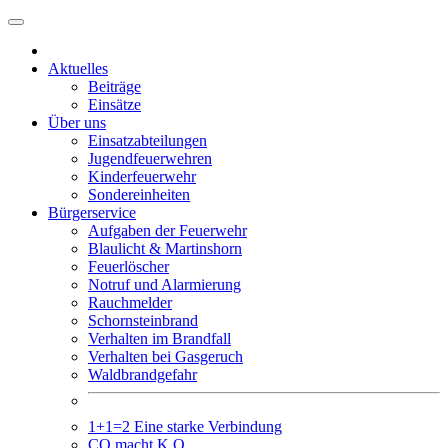
Weiter
zum
Inhalt
Aktuelles
Beiträge
Einsätze
Über uns
Einsatzabteilungen
Jugendfeuerwehren
Kinderfeuerwehr
Sondereinheiten
Bürgerservice
Aufgaben der Feuerwehr
Blaulicht & Martinshorn
Feuerlöscher
Notruf und Alarmierung
Rauchmelder
Schornsteinbrand
Verhalten im Brandfall
Verhalten bei Gasgeruch
Waldbrandgefahr
1+1=2 Eine starke Verbindung
CO macht K.O.