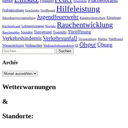
Flächenbrand
danke
Fehlalarm
Feuerstein
Hilfeleistung
Frühjahrsübung
Geschenke
Großbrand
Jugendfeuerwehr
Kleinfeuer
Jahreshauptversammlung
Katastrophenschutz
Rauchentwicklung
Leistungsspange
Küchenbrand
Neujahr
Türöffnung
Tierrettung
Spenden
Tragehilfe
Rauchmelder
Verkehrsunfall
Verkehrshindernis
Versammlung
Wahlen
Waldbrand
Ölspur
Übung
Wasserrettung
Weihnachten
Weihnachtsbaumaktion
Öl
Suchen
nach:
Archiv
Archiv
Wetterwarnungen
&
Standorte: