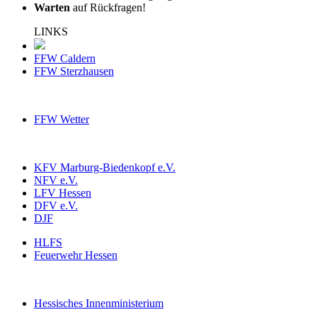
Warten
auf Rückfragen!
LINKS
FFW Caldern
FFW Sterzhausen
FFW Wetter
KFV Marburg-Biedenkopf e.V.
NFV e.V.
LFV Hessen
DFV e.V.
DJF
HLFS
Feuerwehr Hessen
Hessisches Innenministerium