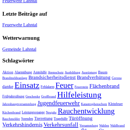
Feuerwehr Lahntal
Letzte Beiträge auf
Feuerwehr Lahntal
Wetterwarnung
Gemeinde Lahntal
Schlagwörter
Aktion
Baum
Alarmübung
Amtshilfe
Atemschutz
Ausbildung
Ausrüstung
Brandsicherheitsdienst
Brandverhütung
Brandmeldeanlage
Corona
Einsatz
Feuer
Flächenbrand
danke
Fehlalarm
Feuerstein
Hilfeleistung
Frühjahrsübung
Geschenke
Großbrand
Jugendfeuerwehr
Kleinfeuer
Jahreshauptversammlung
Katastrophenschutz
Rauchentwicklung
Leistungsspange
Küchenbrand
Neujahr
Türöffnung
Tierrettung
Spenden
Tragehilfe
Rauchmelder
Verkehrsunfall
Verkehrshindernis
Versammlung
Wahlen
Waldbrand