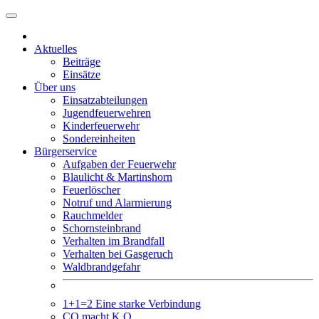
Weiter
zum
Inhalt
Aktuelles
Beiträge
Einsätze
Über uns
Einsatzabteilungen
Jugendfeuerwehren
Kinderfeuerwehr
Sondereinheiten
Bürgerservice
Aufgaben der Feuerwehr
Blaulicht & Martinshorn
Feuerlöscher
Notruf und Alarmierung
Rauchmelder
Schornsteinbrand
Verhalten im Brandfall
Verhalten bei Gasgeruch
Waldbrandgefahr
1+1=2 Eine starke Verbindung
CO macht K.O.