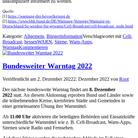
unkompliziert informiert zu werden.
Quelle:
[1]
https://warnung-der-bevoelkerung.de
[2]
https://www.bbk.bund.de/DE/Warnung-Vorsorge/Warnung-in-
Deutschland/So-werden-Sie-gewarnt/Cell-Broadcast/cell-broadcast_node.html
Kategorie:
Allgemein
,
Bürgerinformation
Verschlagwortet mit
Cell-
Broadcast
,
hessenWARN
,
Sirene
,
Warn-Apps
,
Warntag
Kommentieren
Bundesweiter Warntag 2022
Veröffentlicht am
2. Dezember 2022
2. Dezember 2022
von
Root
Der nächste bundesweite Warntag findet am
8. Dezember
2022
statt. An diesem Aktionstag erproben Bund und Länder sowie
die teilnehmenden Kreise, kreisfreien Städte und Gemeinden in
einer gemeinsamen Übung ihre Warnmittel.
Ab
11:00 Uhr
aktivieren die beteiligten Behörden und Einsatzkräfte
unterschiedliche Warnmittel wie z. B. Cell-Broadcast, Warn-Apps,
Sirenen sowie Radio und Fernsehen.