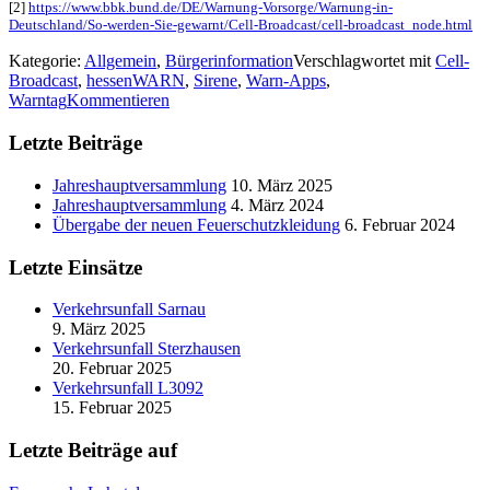
[2]
https://www.bbk.bund.de/DE/Warnung-Vorsorge/Warnung-in-
Deutschland/So-werden-Sie-gewarnt/Cell-Broadcast/cell-broadcast_node.html
Kategorie:
Allgemein
,
Bürgerinformation
Verschlagwortet mit
Cell-
Broadcast
,
hessenWARN
,
Sirene
,
Warn-Apps
,
Warntag
Kommentieren
Letzte Beiträge
Jahreshauptversammlung
10. März 2025
Jahreshauptversammlung
4. März 2024
Übergabe der neuen Feuerschutzkleidung
6. Februar 2024
Letzte Einsätze
Verkehrsunfall Sarnau
9. März 2025
Verkehrsunfall Sterzhausen
20. Februar 2025
Verkehrsunfall L3092
15. Februar 2025
Letzte Beiträge auf