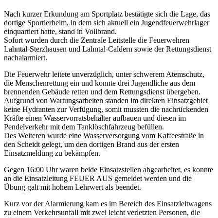
Nach kurzer Erkundung am Sportplatz bestätigte sich die Lage, das
dortige Sportlerheim, in dem sich aktuell ein Jugendfeuerwehrlager
einquartiert hatte, stand in Vollbrand.
Sofort wurden durch die Zentrale Leitstelle die Feuerwehren
Lahntal-Sterzhausen und Lahntal-Caldern sowie der Rettungsdienst
nachalarmiert.
Die Feuerwehr leitete unverzüglich, unter schwerem Atemschutz,
die Menschenrettung ein und konnte drei Jugendliche aus dem
brennenden Gebäude retten und dem Rettungsdienst übergeben.
Aufgrund von Wartungsarbeiten standen im direkten Einsatzgebiet
keine Hydranten zur Verfügung, somit mussten die nachrückenden
Kräfte einen Wasservorratsbehälter aufbauen und diesen im
Pendelverkehr mit dem Tanklöschfahrzeug befüllen.
Des Weiteren wurde eine Wasserversorgung vom Kaffeestraße in
den Scheidt gelegt, um den dortigen Brand aus der ersten
Einsatzmeldung zu bekämpfen.
Gegen 16:00 Uhr waren beide Einsatzstellen abgearbeitet, es konnte
an die Einsatzleitung FEUER AUS gemeldet werden und die
Übung galt mit hohem Lehrwert als beendet.
Kurz vor der Alarmierung kam es im Bereich des Einsatzleitwagens
zu einem Verkehrsunfall mit zwei leicht verletzten Personen, die