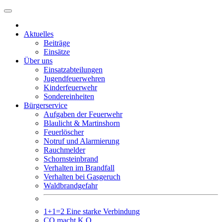
Weiter
zum
Inhalt
Aktuelles
Beiträge
Einsätze
Über uns
Einsatzabteilungen
Jugendfeuerwehren
Kinderfeuerwehr
Sondereinheiten
Bürgerservice
Aufgaben der Feuerwehr
Blaulicht & Martinshorn
Feuerlöscher
Notruf und Alarmierung
Rauchmelder
Schornsteinbrand
Verhalten im Brandfall
Verhalten bei Gasgeruch
Waldbrandgefahr
1+1=2 Eine starke Verbindung
CO macht K.O.