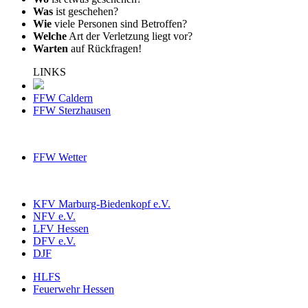
Was
ist geschehen?
Wie
viele Personen sind Betroffen?
Welche
Art der Verletzung liegt vor?
Warten
auf Rückfragen!
LINKS
FFW Caldern
FFW Sterzhausen
FFW Wetter
KFV Marburg-Biedenkopf e.V.
NFV e.V.
LFV Hessen
DFV e.V.
DJF
HLFS
Feuerwehr Hessen