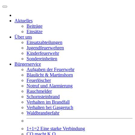
Weiter
zum
Inhalt
Aktuelles
Beiträge
Einsätze
Über uns
Einsatzabteilungen
Jugendfeuerwehren
Kinderfeuerwehr
Sondereinheiten
Bürgerservice
Aufgaben der Feuerwehr
Blaulicht & Martinshorn
Feuerlöscher
Notruf und Alarmierung
Rauchmelder
Schornsteinbrand
Verhalten im Brandfall
Verhalten bei Gasgeruch
Waldbrandgefahr
1+1=2 Eine starke Verbindung
CO macht K.O.