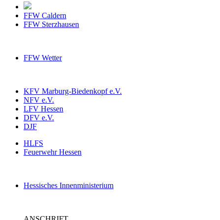
FFW Caldern
FFW Sterzhausen
FFW Wetter
KFV Marburg-Biedenkopf e.V.
NFV e.V.
LFV Hessen
DFV e.V.
DJF
HLFS
Feuerwehr Hessen
Hessisches Innenministerium
ANSCHRIFT