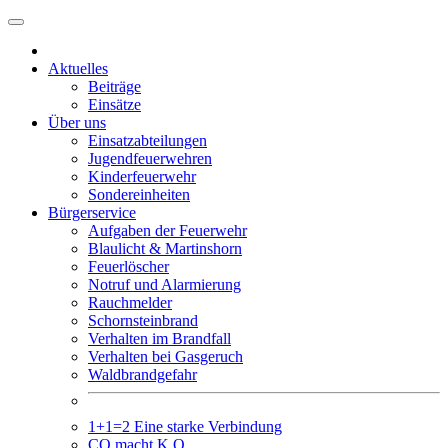
Weiter
zum
Inhalt
Aktuelles
Beiträge
Einsätze
Über uns
Einsatzabteilungen
Jugendfeuerwehren
Kinderfeuerwehr
Sondereinheiten
Bürgerservice
Aufgaben der Feuerwehr
Blaulicht & Martinshorn
Feuerlöscher
Notruf und Alarmierung
Rauchmelder
Schornsteinbrand
Verhalten im Brandfall
Verhalten bei Gasgeruch
Waldbrandgefahr
1+1=2 Eine starke Verbindung
CO macht K.O.