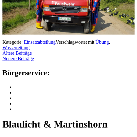
Kategorie:
Einsatzabteilung
Verschlagwortet mit
Übung
,
Wasserrettung
Beitrags-
Ältere Beiträge
Neuere Beiträge
Navigation
Bürgerservice:
Blaulicht & Martinshorn