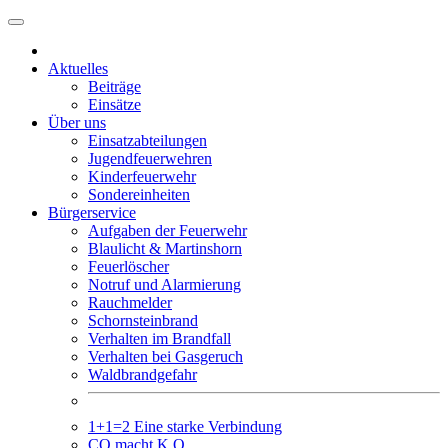
Weiter
zum
Inhalt
Aktuelles
Beiträge
Einsätze
Über uns
Einsatzabteilungen
Jugendfeuerwehren
Kinderfeuerwehr
Sondereinheiten
Bürgerservice
Aufgaben der Feuerwehr
Blaulicht & Martinshorn
Feuerlöscher
Notruf und Alarmierung
Rauchmelder
Schornsteinbrand
Verhalten im Brandfall
Verhalten bei Gasgeruch
Waldbrandgefahr
1+1=2 Eine starke Verbindung
CO macht K.O.