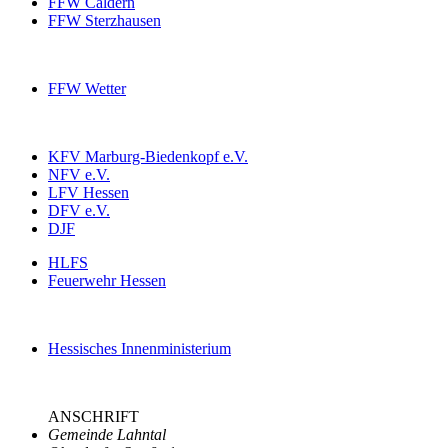
FFW Caldern
FFW Sterzhausen
FFW Wetter
KFV Marburg-Biedenkopf e.V.
NFV e.V.
LFV Hessen
DFV e.V.
DJF
HLFS
Feuerwehr Hessen
Hessisches Innenministerium
ANSCHRIFT
Gemeinde Lahntal