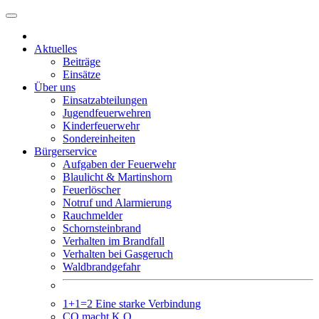
Weiter
zum
Inhalt
Aktuelles
Beiträge
Einsätze
Über uns
Einsatzabteilungen
Jugendfeuerwehren
Kinderfeuerwehr
Sondereinheiten
Bürgerservice
Aufgaben der Feuerwehr
Blaulicht & Martinshorn
Feuerlöscher
Notruf und Alarmierung
Rauchmelder
Schornsteinbrand
Verhalten im Brandfall
Verhalten bei Gasgeruch
Waldbrandgefahr
1+1=2 Eine starke Verbindung
CO macht K.O.