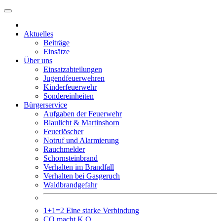
Weiter
zum
Inhalt
Aktuelles
Beiträge
Einsätze
Über uns
Einsatzabteilungen
Jugendfeuerwehren
Kinderfeuerwehr
Sondereinheiten
Bürgerservice
Aufgaben der Feuerwehr
Blaulicht & Martinshorn
Feuerlöscher
Notruf und Alarmierung
Rauchmelder
Schornsteinbrand
Verhalten im Brandfall
Verhalten bei Gasgeruch
Waldbrandgefahr
1+1=2 Eine starke Verbindung
CO macht K.O.