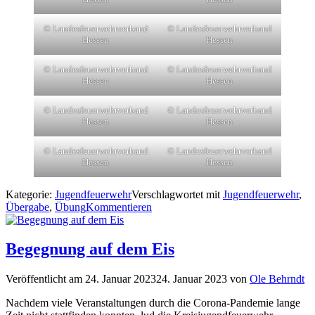
© Landesfeuerwehrverband
© Landesfeuerwehrverband
Hessen
Hessen
© Landesfeuerwehrverband
© Landesfeuerwehrverband
Hessen
Hessen
© Landesfeuerwehrverband
© Landesfeuerwehrverband
Hessen
Hessen
© Landesfeuerwehrverband
© Landesfeuerwehrverband
Hessen
Hessen
Kategorie:
Jugendfeuerwehr
Verschlagwortet mit
Jugendfeuerwehr
,
Übergabe
,
Übung
Kommentieren
Begegnung auf dem Eis
Veröffentlicht am
24. Januar 2023
24. Januar 2023
von
Ole Behrndt
Nachdem viele Veranstaltungen durch die Corona-Pandemie lange