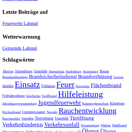
Letzte Beiträge auf
Feuerwehr Lahntal
Wetterwarnung
Gemeinde Lahntal
Schlagwörter
Aktion
Baum
Alarmübung
Amtshilfe
Atemschutz
Ausbildung
Ausrüstung
Brandsicherheitsdienst
Brandverhütung
Brandmeldeanlage
Corona
Einsatz
Feuer
Flächenbrand
danke
Fehlalarm
Feuerstein
Hilfeleistung
Frühjahrsübung
Geschenke
Großbrand
Jugendfeuerwehr
Kleinfeuer
Jahreshauptversammlung
Katastrophenschutz
Rauchentwicklung
Leistungsspange
Küchenbrand
Neujahr
Türöffnung
Tierrettung
Spenden
Tragehilfe
Rauchmelder
Verkehrsunfall
Verkehrshindernis
Versammlung
Wahlen
Waldbrand
Ölspur
Übung
Wasserrettung