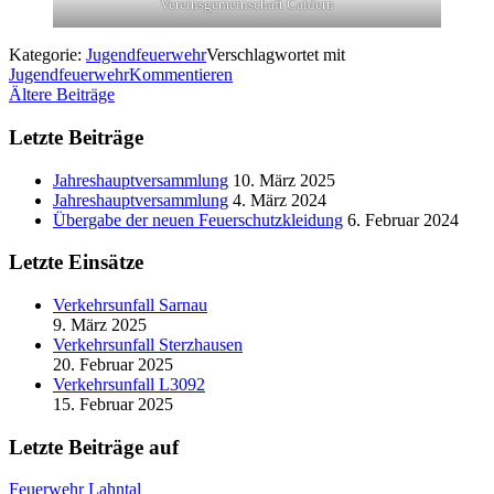
Vereinsgemeinschaft Caldern
Kategorie:
Jugendfeuerwehr
Verschlagwortet mit
Jugendfeuerwehr
Kommentieren
Beitragsnavigation
Ältere Beiträge
Letzte Beiträge
Jahreshauptversammlung
10. März 2025
Jahreshauptversammlung
4. März 2024
Übergabe der neuen Feuerschutzkleidung
6. Februar 2024
Letzte Einsätze
Verkehrsunfall Sarnau
9. März 2025
Verkehrsunfall Sterzhausen
20. Februar 2025
Verkehrsunfall L3092
15. Februar 2025
Letzte Beiträge auf
Feuerwehr Lahntal