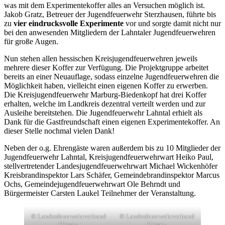
was mit dem Experimentekoffer alles an Versuchen möglich ist.
Jakob Gratz, Betreuer der Jugendfeuerwehr Sterzhausen, führte bis
zu
vier eindrucksvolle Experimente
vor und sorgte damit nicht nur
bei den anwesenden Mitgliedern der Lahntaler Jugendfeuerwehren
für große Augen.
Nun stehen allen hessischen Kreisjugendfeuerwehren jeweils
mehrere dieser Koffer zur Verfügung. Die Projektgruppe arbeitet
bereits an einer Neuauflage, sodass einzelne Jugendfeuerwehren die
Möglichkeit haben, vielleicht einen eigenen Koffer zu erwerben.
Die Kreisjugendfeuerwehr Marburg-Biedenkopf hat drei Koffer
erhalten, welche im Landkreis dezentral verteilt werden und zur
Ausleihe bereitstehen. Die Jugendfeuerwehr Lahntal erhielt als
Dank für die Gastfreundschaft einen eigenen Experimentekoffer. An
dieser Stelle nochmal vielen Dank!
Neben der o.g. Ehrengäste waren außerdem bis zu 10 Mitglieder der
Jugendfeuerwehr Lahntal, Kreisjugendfeuerwehrwart Heiko Paul,
stellvertretender Landesjugendfeuerwehrwart Michael Wickenhöfer
Kreisbrandinspektor Lars Schäfer, Gemeindebrandinspektor Marcus
Ochs, Gemeindejugendfeuerwehrwart Ole Behrndt und
Bürgermeister Carsten Laukel Teilnehmer der Veranstaltung.
© Landesfeuerwehrverband
© Landesfeuerwehrverband
Hessen
Hessen