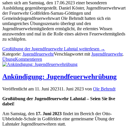
sahen sich am Samstag, den 17.06.2023 einer besonderen
Ausbildung gegenübergestellt. Daniel Köster, Jugendfeuerwehrwart
der Feuerwehr Goßfelden-Sarnau-Göttingen und
Gemeindejugendfeuerwehrwart Ole Behrndt hatten sich ein
umfangreiches Übungsszenario überlegt und den
Jugendfeuerwehrmitgliedern ermöglicht, ihr erlerntes Wissen
anzuwenden und mal in die Rolle eines aktiven Feuerwehrmitglieds
zu schlüpfen.
Großübung der Jugendfeuerwehr Lahntal weiterlesen
→
Kategorie:
Jugendfeuerwehr
Verschlagwortet mit
Jugendfeuerwehr
,
Übung
Kommentieren
Ankündigung: Jugendfeuerwehrübung
Veröffentlicht am
11. Juni 2023
11. Juni 2023
von
Ole Behrndt
Großübung der Jugendfeuerwehr Lahntal – Seien Sie live
dabei!
Am Samstag, den
17. Juni 2023
findet im Bereich der Otto-
Ubbelohde-Schule in Goßfelden eine gemeinsame Übung der
Lahntaler Jugendfeuerwehren statt.