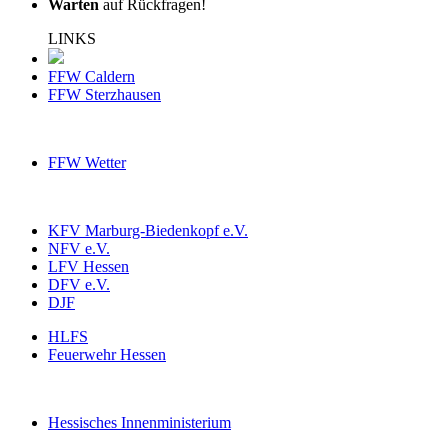
Warten
auf Rückfragen!
LINKS
FFW Caldern
FFW Sterzhausen
FFW Wetter
KFV Marburg-Biedenkopf e.V.
NFV e.V.
LFV Hessen
DFV e.V.
DJF
HLFS
Feuerwehr Hessen
Hessisches Innenministerium