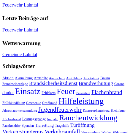
Feuerwehr Lahntal
Letzte Beiträge auf
Feuerwehr Lahntal
Wetterwarnung
Gemeinde Lahntal
Schlagwörter
Aktion
Baum
Alarmübung
Amtshilfe
Atemschutz
Ausbildung
Ausrüstung
Brandsicherheitsdienst
Brandverhütung
Brandmeldeanlage
Corona
Einsatz
Feuer
Flächenbrand
danke
Fehlalarm
Feuerstein
Hilfeleistung
Frühjahrsübung
Geschenke
Großbrand
Jugendfeuerwehr
Kleinfeuer
Jahreshauptversammlung
Katastrophenschutz
Rauchentwicklung
Leistungsspange
Küchenbrand
Neujahr
Türöffnung
Tierrettung
Spenden
Tragehilfe
Rauchmelder
Verkehrsunfall
Verkehrshindernis
Versammlung
Wahlen
Waldbrand