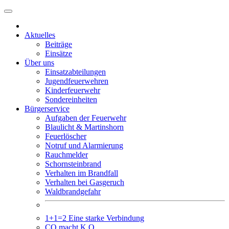
Weiter
zum
Inhalt
Aktuelles
Beiträge
Einsätze
Über uns
Einsatzabteilungen
Jugendfeuerwehren
Kinderfeuerwehr
Sondereinheiten
Bürgerservice
Aufgaben der Feuerwehr
Blaulicht & Martinshorn
Feuerlöscher
Notruf und Alarmierung
Rauchmelder
Schornsteinbrand
Verhalten im Brandfall
Verhalten bei Gasgeruch
Waldbrandgefahr
1+1=2 Eine starke Verbindung
CO macht K.O.