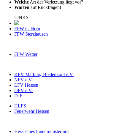
Welche
Art der Verletzung liegt vor?
Warten
auf Rückfragen!
LINKS
FFW Caldern
FFW Sterzhausen
FFW Wetter
KFV Marburg-Biedenkopf e.V.
NFV e.V.
LFV Hessen
DFV e.V.
DJF
HLFS
Feuerwehr Hessen
Hessisches Innenministerium