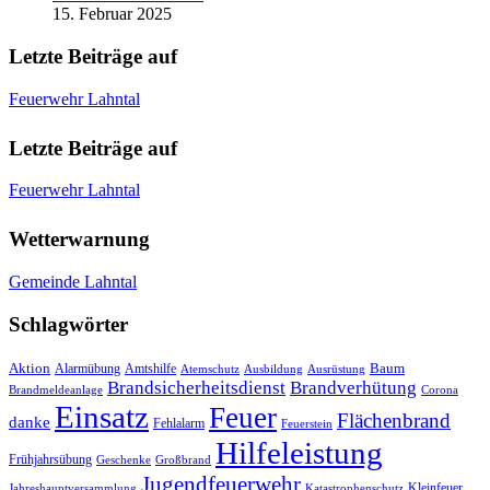
15. Februar 2025
Letzte Beiträge auf
Feuerwehr Lahntal
Letzte Beiträge auf
Feuerwehr Lahntal
Wetterwarnung
Gemeinde Lahntal
Schlagwörter
Aktion
Baum
Alarmübung
Amtshilfe
Atemschutz
Ausbildung
Ausrüstung
Brandsicherheitsdienst
Brandverhütung
Brandmeldeanlage
Corona
Einsatz
Feuer
Flächenbrand
danke
Fehlalarm
Feuerstein
Hilfeleistung
Frühjahrsübung
Geschenke
Großbrand
Jugendfeuerwehr
Kleinfeuer
Jahreshauptversammlung
Katastrophenschutz