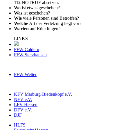
112
NOTRUF absetzen:
Wo
ist etwas geschehen?
Was
ist geschehen?
Wie
viele Personen sind Betroffen?
Welche
Art der Verletzung liegt vor?
Warten
auf Rückfragen!
LINKS
FFW Caldern
FFW Sterzhausen
FFW Wetter
KFV Marburg-Biedenkopf e.V.
NFV e.V.
LFV Hessen
DFV e.V.
DJF
HLFS