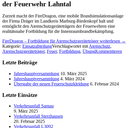
der Feuerwehr Lahntal
Zurzeit macht der FireDragon, eine mobile Brandsimulationsanlage
der Firma Dräger im Landkreis Marburg-Biedenkopf halt und
ermöglicht den Atemschutzgeräteträgern der Feuerwehren eine
realitätsnahe Fortbildung für die Innenraumbrandbekämpfung.
FireDragon – Fortbildung für Atemschutzgeräteträger weiterlesen
→
Kategorie:
Einsatzabteilung
Verschlagwortet mit
Atemschutz
,
Atemschutzgeräteträger
,
Feuer
,
Fortbildung
,
Übung
Kommentieren
Letzte Beiträge
Jahreshauptversammlung
10. März 2025
Jahreshauptversammlung
4. März 2024
Übergabe der neuen Feuerschutzkleidung
6. Februar 2024
Letzte Einsätze
Verkehrsunfall Sarnau
9. März 2025
Verkehrsunfall Sterzhausen
20. Februar 2025
Verkehrsunfall L3092