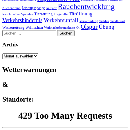
Rauchentwicklung
Leistungsspange
Küchenbrand
Neujahr
Türöffnung
Tierrettung
Spenden
Tragehilfe
Rauchmelder
Verkehrsunfall
Verkehrshindernis
Versammlung
Wahlen
Waldbrand
Ölspur
Übung
Wasserrettung
Weihnachten
Weihnachtsbaumaktion
Öl
Suchen
nach:
Archiv
Archiv
Wetterwarnungen
&
Standorte: