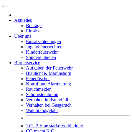
Weiter
zum
Inhalt
Aktuelles
Beiträge
Einsätze
Über uns
Einsatzabteilungen
Jugendfeuerwehren
Kinderfeuerwehr
Sondereinheiten
Bürgerservice
Aufgaben der Feuerwehr
Blaulicht & Martinshorn
Feuerlöscher
Notruf und Alarmierung
Rauchmelder
Schornsteinbrand
Verhalten im Brandfall
Verhalten bei Gasgeruch
Waldbrandgefahr
1+1=2 Eine starke Verbindung
CO macht K.O.